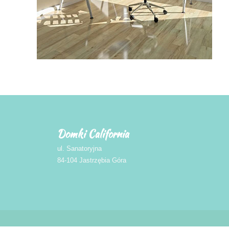
Domki California
ul. Sanatoryjna
84-104 Jastrzębia Góra