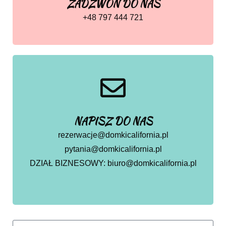
ZADZWOŃ DO NAS
+48 797 444 721
NAPISZ DO NAS
rezerwacje@domkicalifornia.pl
pytania@domkicalifornia.pl
DZIAŁ BIZNESOWY: biuro@domkicalifornia.pl