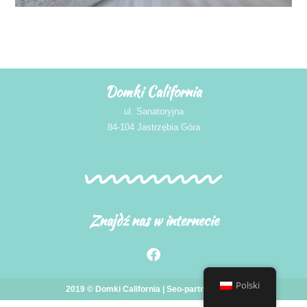
Domki California
ul. Sanatoryjna
84-104 Jastrzębia Góra
Znajdź nas w internecie
Polski
2019 © Domki California |
Seo-partner
design