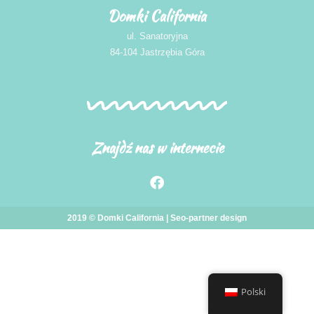
Domki California
ul. Sanatoryjna
84-104 Jastrzębia Góra
Znajdź nas w internecie
2019 © Domki California |
Seo-partner
design
Polski